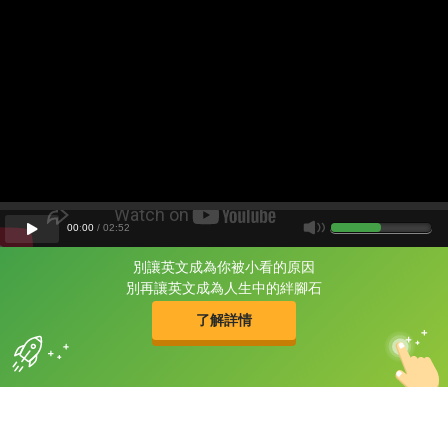
00
:
00
/
02
:
52
別讓英文成為你被小看的原因
片尾有
攻其不背
別再讓英文成為人生中的絆腳石
的品牌故事
了解詳情