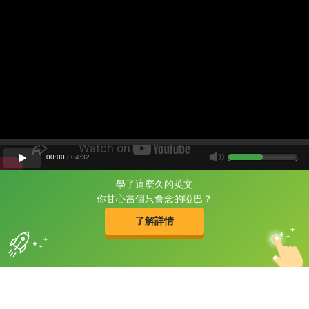
00
:
00
/
04
:
32
學了這麼久的英文
片尾有
攻其不背
你甘心當個只會念的啞巴？
的品牌故事
了解詳情