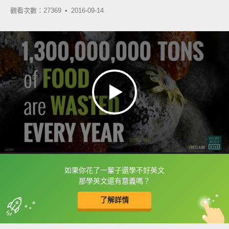
觀看次數：27369 •
2016-09-14
如果你花了一輩子還學不好英文
框選或點兩下字幕可以直接查字典喔！
那學英文還有意義嗎？
了解詳情
英
中
收錄佳句
功能升級