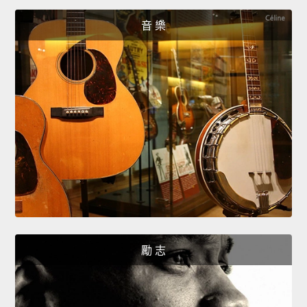
音 樂
勵 志