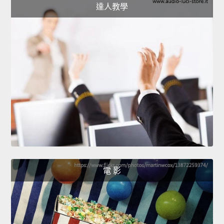
達人教學
電 影