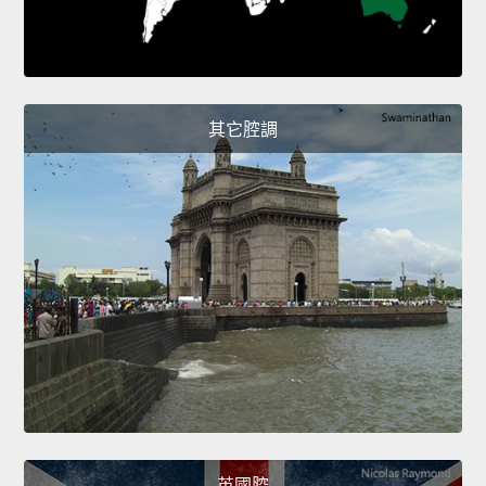
其它腔調
英國腔