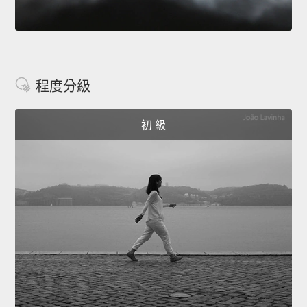
程度分級
初 級