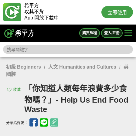
希平方
攻其不背
立即使用
App 開放下載中
購買課程
登入/註冊
初級 Beginners
人文 Humanities and Cultures
英
/
/
國腔
「你知道人類每年浪費多少食
收藏
物嗎？」- Help Us End Food
Waste
分享給好友：