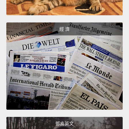
經 濟
鄧肯英文