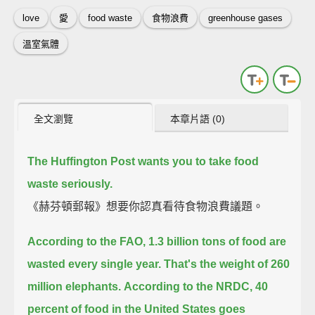
love
愛
food waste
食物浪費
greenhouse gases
溫室氣體
全文瀏覽
本章片語 (0)
The Huffington Post wants you to take food
waste seriously.
《赫芬頓郵報》想要你認真看待食物浪費議題。
According to the FAO,
1.3 billion tons of food are
wasted every single year.
That's the weight of 260
million elephants.
According to the NRDC,
40
percent of food in the United States goes