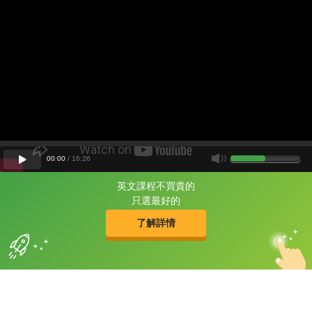
00
:
00
/
16
:
26
英文課程不買貴的
片尾有
攻其不背
只選最好的
的品牌故事
了解詳情