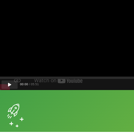
00
:
00
/
05
:
51