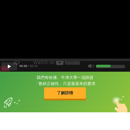
00
:
00
/
05
:
15
我們有哈佛、牛津大學一流師資
片尾有
攻其不背
「教材正確性」只是最基本的要求
的品牌故事
了解詳情