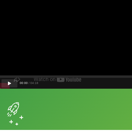
00
:
00
/
04
:
18