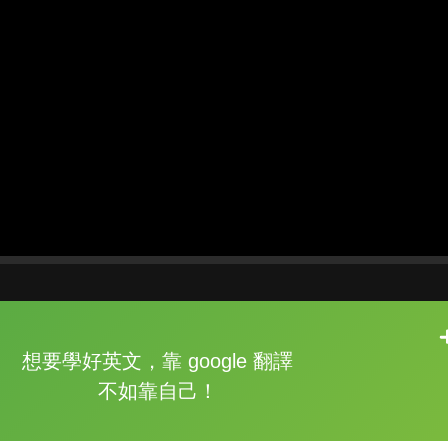
片尾有
攻其不背
想要學好英文，靠 google 翻譯
的品牌故事
不如靠自己！