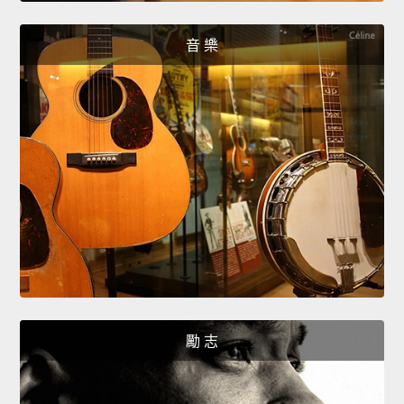
音 樂
勵 志