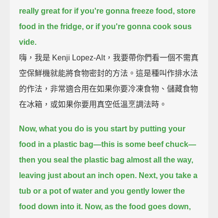
really great for if you're gonna freeze food,
store
food in the fridge, or if you're gonna cook sous
vide.
嗨，我是 Kenji Lopez-Alt，我要帶你們看一個不需真
空保鮮機就能將食物密封的方法。這是種叫作排水法
的作法，非常適合用在如果你要冷凍食物、儲藏食物
在冰箱，或如果你要用真空低溫烹調法時。
Now, what you do is you start by putting your
food in a plastic bag—this is some beef chuck—
then you seal the plastic bag almost all the way,
leaving just about an inch open.
Next, you take a
tub or a pot of water and you gently lower the
food down into it.
Now, as the food goes down,