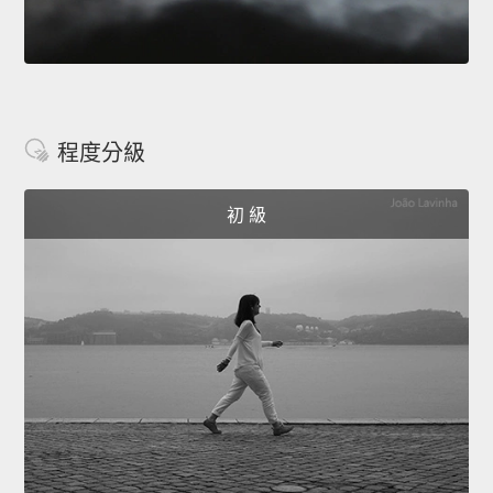
程度分級
初 級