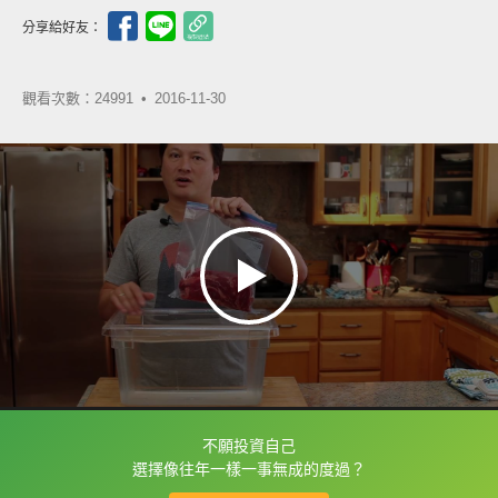
分享給好友：
觀看次數：24991 •
2016-11-30
不願投資自己
框選或點兩下字幕可以直接查字典喔！
選擇像往年一樣一事無成的度過？