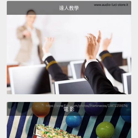
達人教學
電 影