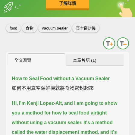
了解詳情
英
中
收錄佳句
功能升級
food
食物
vacuum sealer
真空密封機
全文瀏覽
本章片語 (1)
How to Seal Food without a Vacuum Sealer
如何不用真空保鮮機就將食物密封起來
Hi, I'm Kenji Lopez-Alt,
and I am going to show
you a method for how to seal food airtight
without using a vacuum sealer.
It's a method
called the water displacement method,
and it's