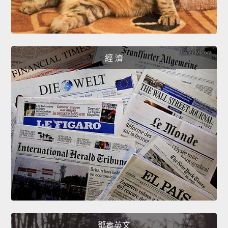
經 濟
鄧肯英文