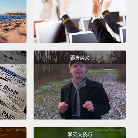
消化的食物，不過在過程中，空氣也會被運來運去，造
振動。在你的胃和小腸中，那空氣會產生一種聲音，有
透過吸管吹泡泡到飲料中的聲音－－只不過那些泡泡不
跑到胃裡，就是往下跑到你的...另一端。
 can make it worse, too.
Being hungry can cause
muscle contractions to flare up,
because your
鄧肯英文
ive system has to clear out the remains of your last
o prepare for the next round of food.
When you eat,
ly does that help calm down those contractions,
ving some food in there also helps muffle the
 little.
But in the end, it doesn't really matter if
 hungry or not,
because if your digestive system is
it's gonna make noise.
And like the rest of your
學英文技巧
 functions, there's not a whole lot you can do about