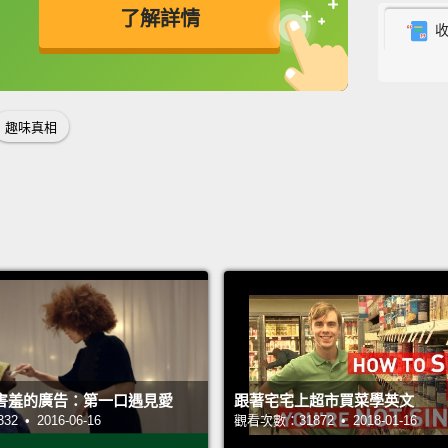
了解詳情
Now, y
英
中
免費功能
功能升級
import
you're
趣味真相
right?
for s
stomac
that's
are ca
tract.
A
your b
effects
害羞的廣告：第一口遇見愛
跟著宅宅上超市買菜學英文
現在，
 • 2016-06-16
觀看次數：31872 • 2018-01-16
了。因