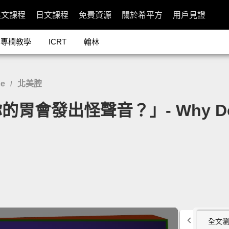
英文課程
日文課程
免費資源
關於希平方
用戶見證
專欄教學
ICRT
翰林
ce
北美腔
/
發出怪聲音？」- Why Does Y
全文