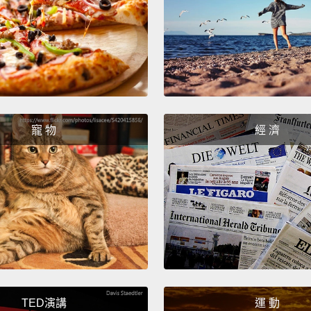
未完全
成聲音
點像你
是往上
Hunger
extra 
寵 物
經 濟
digest
meal
t
not on
but ha
sound a
you're
active,
TED演講
運 動
bodily