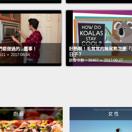
許有一
使胃的
些聲音
不是真
Your d
都做過的...蠢事！
好熱啊！毛茸茸的無尾熊怎麼『
日子？
 • 2017-08-04
muscle
觀看次數：35467 • 2017-09-27
partia
around
and sm
like w
—
exce
廚 藝
女 性
your s
你的消