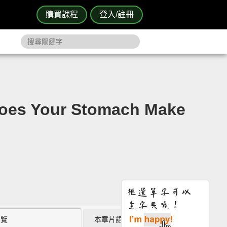
購買課程
登入/註冊
our Stomach Make
瀏覽
本章片語 (0)