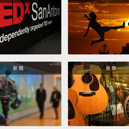
it.
飢餓也
劇，因
食物。
物也能
別，因
像身體
新 聞
音 樂
A big 
asking
to be 
days e
十分感謝
我們這