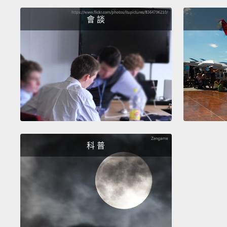
會 談
科 普