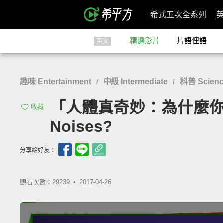
希式五次全系列
精選影片
片語俚語
英文
趣味 Entertainment
中級 Intermediate
科普 Scien
/
/
「人體真奇妙：為什麼你的胃會
收藏
Noises?
分享給好友：
觀看次數：29239 •
2017-04-26