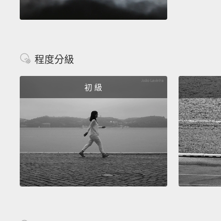
程度分級
初 級