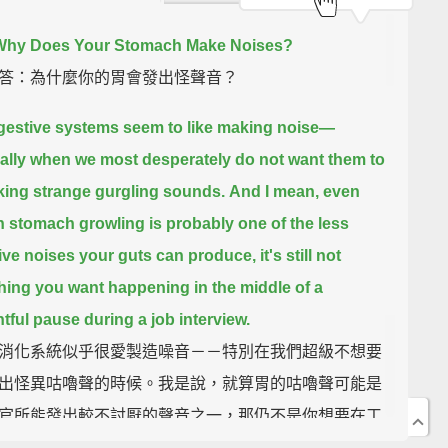
Why Does Your Stomach Make Noises?
答：為什麼你的胃會發出怪聲音？
gestive systems seem to like making noise—
ally when we most desperately do not want them to
ing strange gurgling sounds.
And I mean, even
 stomach growling is probably one of the less
ive noises your guts can produce,
it's still not
ing you want happening in the middle of a
tful pause during a job interview.
消化系統似乎很愛製造噪音－－特別在我們超級不想要
出怪異咕嚕聲的時候。我是說，就算胃的咕嚕聲可能是
官所能發出較不討厭的聲音之一，那仍不是你想要在工
時沉思的空檔間發生的事。