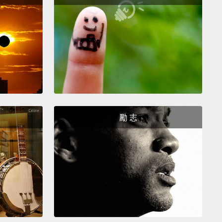
會讓情況更糟。肚子餓可能會讓額外的肌肉收縮活動加
為你的消化系統必須清空上一餐的殘餘來準備塞下一輪
當你吃東西時，那不只舒緩了那些收縮，肚子裡有些食
幫忙稍微減低聲音。不過到頭來，你餓不餓並沒有差
為如果你的消化系統有在活動，它就會發出聲音。而就
其他功能一樣，你不太能做什麼。
勵 志
thanks to Sarah A., a supporter on Patreon, for
 us this question.
If you'd like to submit questions
answered or get these Quick Questions videos a few
arly,
check out patreon.com/scishow.
 Sarah A.，Patreon 平台上的一位支持者，感謝她問
個問題。 如果你想提出有待解答的問題，或提早幾天看