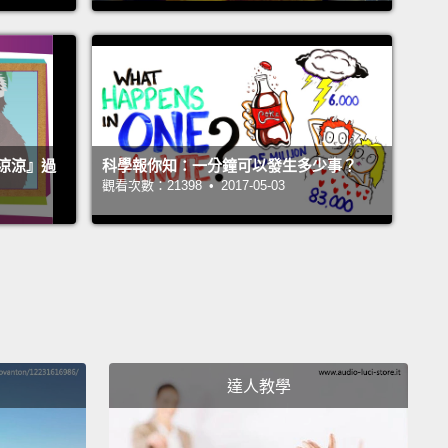
點點幫助，但你還是可能會遇到一些尷尬時刻，因為即
咕嚕聲確實和飢餓有關，那卻不是它們的直接原因。那
反而是氣體通過消化道的活動所造成。而即便那氣體並
的在排出你的身體，它確實製造了一些明顯的音效。
igestive system moves things around using
涼涼』過
科學報你知：一分鐘可以發生多少事？
觀看次數：21398 • 2017-05-03
 contractions.
Mostly, it's just trying to transport
lly digested food,
but in the process, air gets shifted
 too, creating sound vibrations.
In your stomach
all intestine, that air makes a noise
that's sort of
hen you blow bubbles through a straw in your drink
pt that the bubbles are either moving up toward
達人教學
tomach or down toward your...other end.
化系統利用肌肉收縮移動東西。通常那只是在試著運送