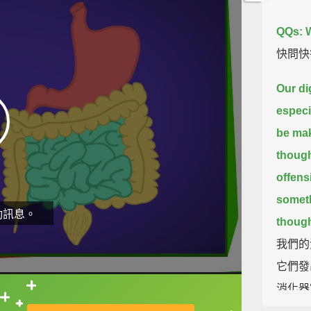
QQs: 
快問快
Our di
especi
be mak
though
offens
someth
動訊息。
though
我們的
它們發
消化器
直接查字典喔！
作面試