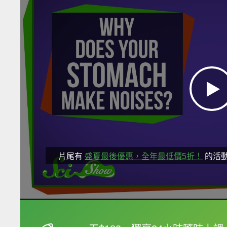
片尾有
盛夏最後優惠，全年最低價5折！
的活
框選或點兩下字幕可以