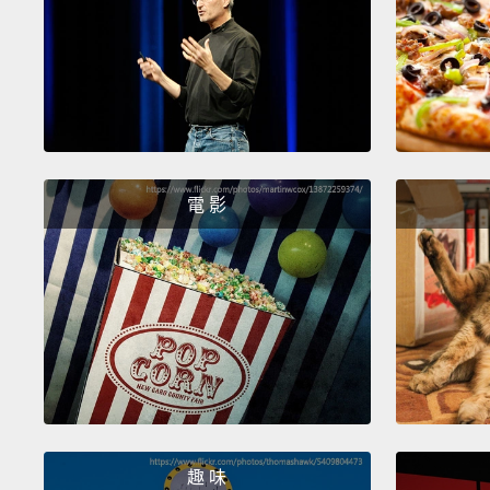
電 影
趣 味