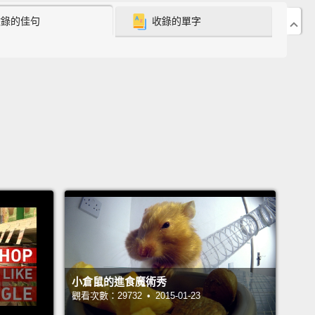
收錄的佳句
收錄的單字
ou'd think that simply eating right before that
ant interview would avoid that problem.
Because if
 not hungry, your stomach isn't going to growl,
Well, it might help a little, but you could still be in
ome awkward moments,
because even though
h rumbles do have something to do with hunger,
 not their immediate cause.
Instead, those noises
used by the movement of air through your digestive
nd even though that air isn't actually escaping
ody,
it does create some distinctive acoustic
.
小倉鼠的進食魔術秀
你會以為只要在重要面試前吃東西就能預防那種問題
觀看次數：29732 • 2015-01-23
為如果你不餓，你的胃就不會叫，對吧？這個嘛，那或