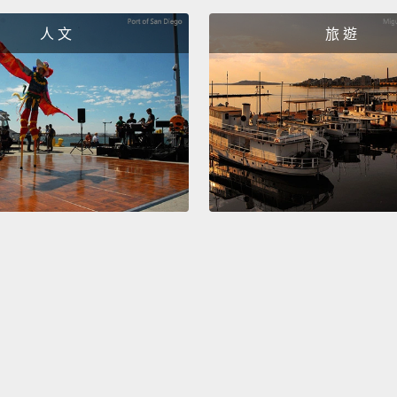
到這些快
人 文
旅 遊