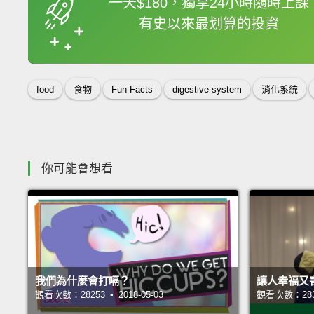
一天$180，獨享24小時隨時上課
有史以來最划算的投資
收錄佳句
food
食物
Fun Facts
digestive system
消化系統
你可能會想看
我們為什麼會打嗝？
讓人幸福又
觀看次數：28253 • 2018-05-03
觀看次數：28332