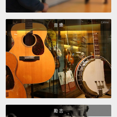
音 樂
勵 志