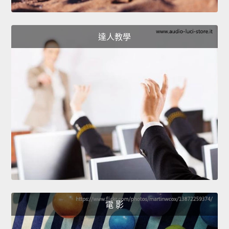
達人教學
電 影