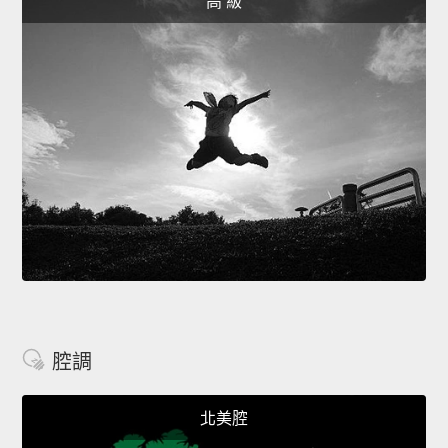
高 級
腔調
北美腔