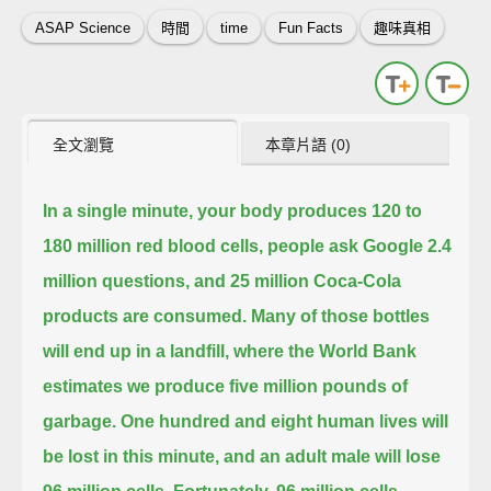
ASAP Science
時間
time
Fun Facts
趣味真相
全文瀏覽
本章片語 (0)
In a single minute, your body produces 120 to
180 million red blood cells,
people ask Google 2.4
million questions,
and 25 million Coca-Cola
products are consumed.
Many of those bottles
will end up in a landfill,
where the World Bank
estimates we produce five million pounds of
garbage.
One hundred and eight human lives will
be lost in this minute,
and an adult male will lose