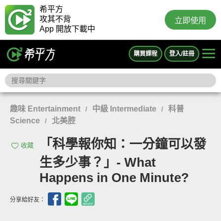
希平方
攻其不背
立即使用
App 開放下載中
購買課程
登入/註冊
趣味 Entertainment
中級 Intermediate
科普
/
/
Science
北美腔
/
「科學報你知：一分鐘可以發
收藏
生多少事？」- What
Happens in One Minute?
分享給好友：