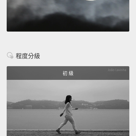
程度分級
初 級