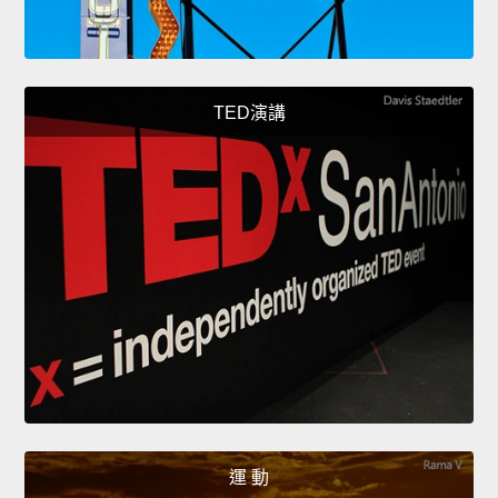
TED演講
運 動