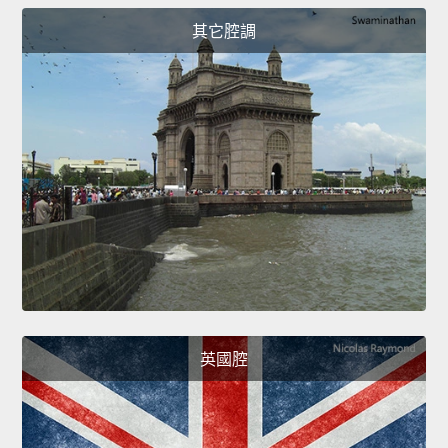
其它腔調
英國腔