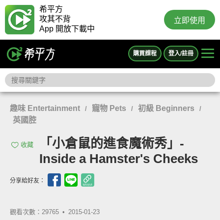
希平方
攻其不背
立即使用
App 開放下載中
購買課程
登入/註冊
趣味 Entertainment
寵物 Pets
初級 Beginners
/
/
/
英國腔
「小倉鼠的進食魔術秀」-
收藏
Inside a Hamster's Cheeks
分享給好友：
觀看次數：29765 •
2015-01-23