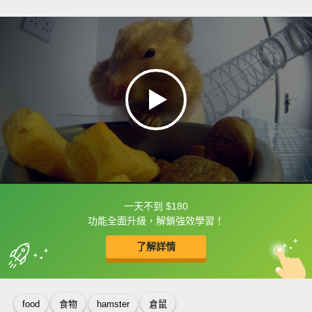
一天不到 $180
框選或點兩下字幕可以直接查字典喔！
功能全面升級，解鎖強效學習！
了解詳情
英
中
收錄佳句
功能升級
food
食物
hamster
倉鼠