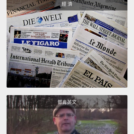
經 濟
鄧肯英文