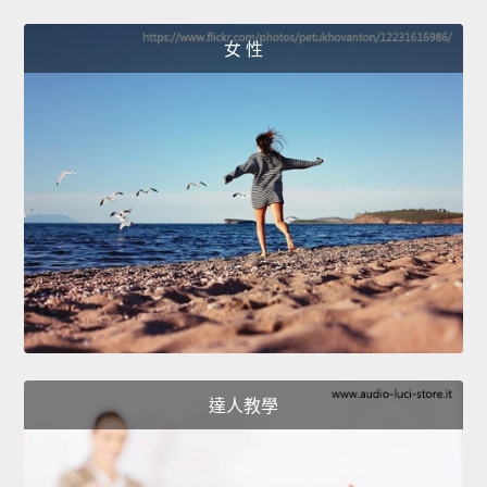
女 性
達人教學