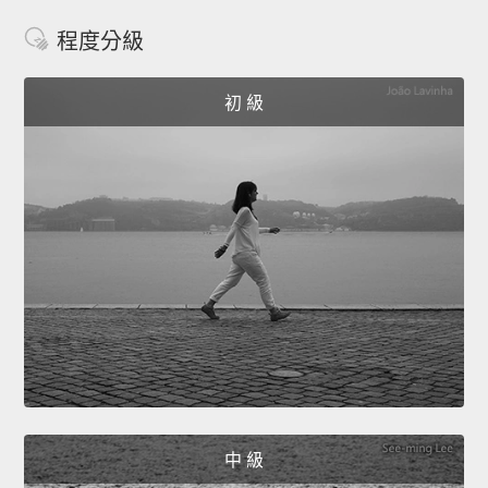
程度分級
初 級
中 級