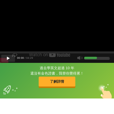
00
:
00
/
04
:
29
過去學英文超過 10 年
片尾有
攻其不背
還沒有金色證書，我替你覺得累！
的品牌故事
了解詳情