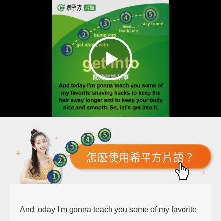
怎麼使用希平方片語？
And today I'm gonna teach you some of my favorite