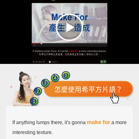
怎麼使用希平方片語？
make for
If anything lumps there, it's gonna
a more
interesting texture.