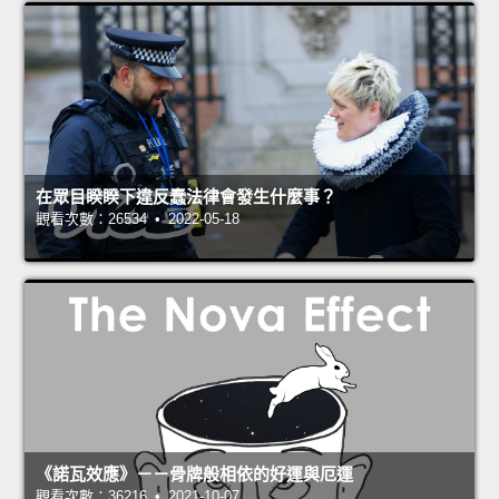
在眾目睽睽下違反蠢法律會發生什麼事？
觀看次數：26534 • 2022-05-18
《諾瓦效應》－－骨牌般相依的好運與厄運
觀看次數：36216 • 2021-10-07