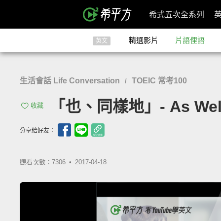
希式五次全系列
精選影片
片語俚語
英文
生活會話 Life Conversation
TOEIC 常考100
/
「也、同樣地」- As Wel
收藏
分享給好友：
觀看次數：7306 •
2017-04-18