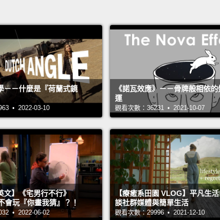
學－－什麼是『荷蘭式鏡
《諾瓦效應》－－骨牌般相依的
運
 • 2022-03-10
觀看次數：36231 • 2021-10-07
英文】《宅男行不行》
【療癒系田園 VLOG】平凡生
n 超不會玩『你畫我猜』？！
談社群媒體與簡單生活
 • 2022-06-02
觀看次數：29996 • 2021-12-10