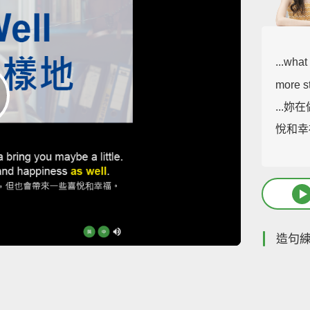
...what
more s
...
悅和幸
造句