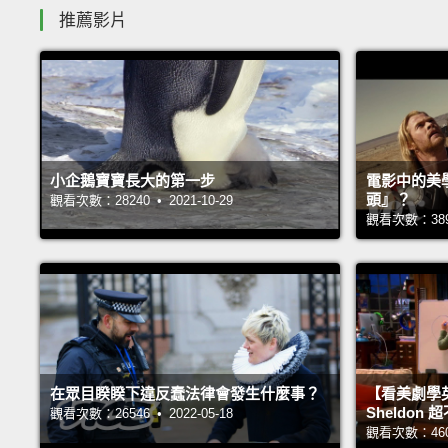
推薦影片
小企鵝寶寶長大的第一步
電影中的美
頭』？
觀看次數：28240 • 2021-10-29
觀看次數：38963
在眾目睽睽下違反蠢法律會發生什麼事？
【看美劇學
Sheldo
觀看次數：26546 • 2022-05-18
觀看次數：46032