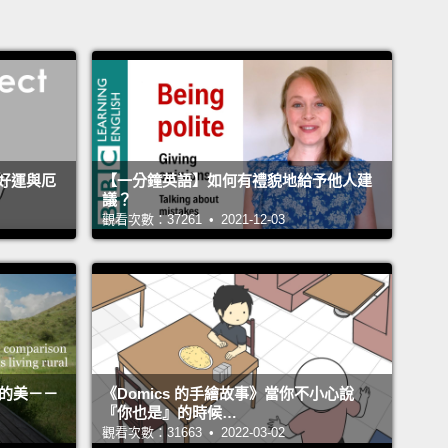
好運與厄
【一分鐘英語】如何有禮貌地給予他人建
議？
觀看次數：37261 • 2021-12-03
活的美－－
《Domics 的手繪故事》當你不小心說
『你也是』的時候…
觀看次數：31663 • 2022-03-02