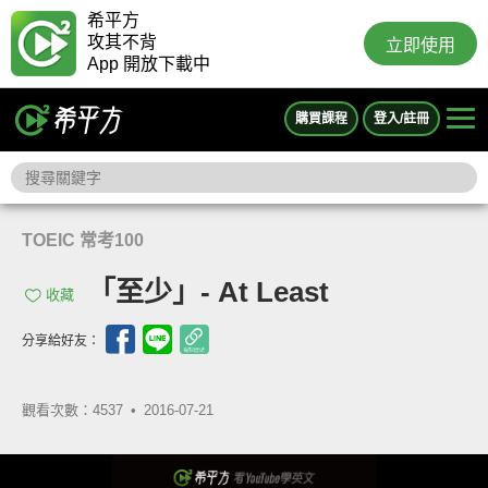
希平方
攻其不背
立即使用
App 開放下載中
購買課程
登入/註冊
TOEIC 常考100
「至少」- At Least
收藏
分享給好友：
觀看次數：4537 •
2016-07-21