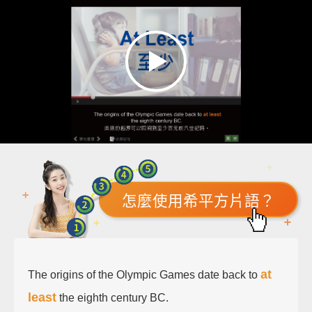
怎麼使用希平方片語？
at
The origins of the Olympic Games date back to
least
the eighth century BC.