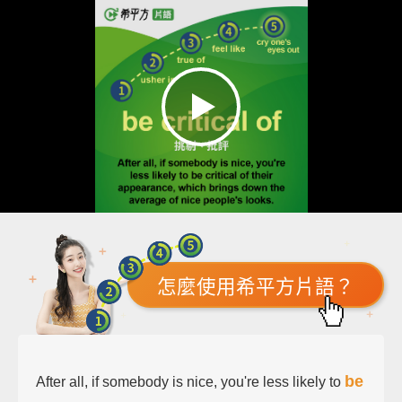
怎麼使用希平方片語？
be
After all, if somebody is nice, you're less likely to