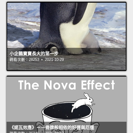
小企鵝寶寶長大的第一步
觀看次數：28253 • 2021-10-29
《諾瓦效應》－－骨牌般相依的好運與厄運