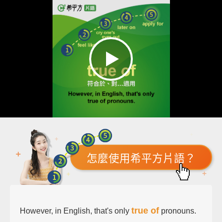
怎麼使用希平方片語？
true of
However, in English, that's only
pronouns.