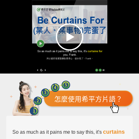
怎麼使用希平方片語？
curtains
So as much as it pains me to say this, it's