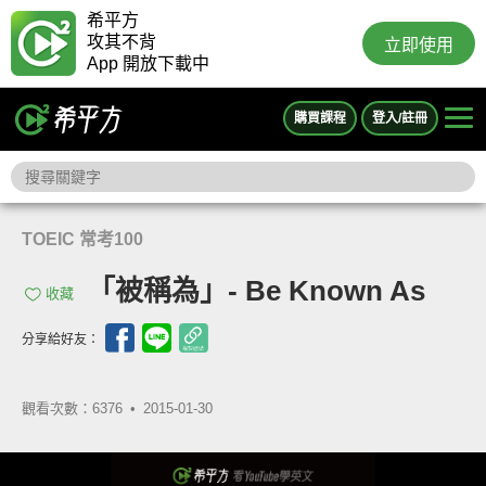
希平方
攻其不背
立即使用
App 開放下載中
購買課程
登入/註冊
TOEIC 常考100
「被稱為」- Be Known As
收藏
分享給好友：
觀看次數：6376 •
2015-01-30