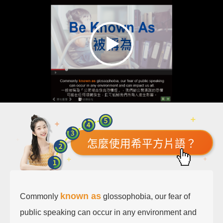
怎麼使用希平方片語？
known as
Commonly
glossophobia, our fear of
public speaking can occur in any environment and