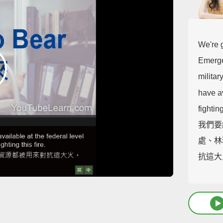
We're 
Emerge
militar
have av
fighting
我們要
處、林
抗這大