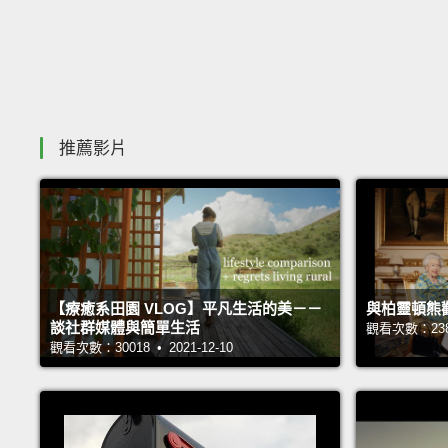
推薦影片
【療癒系田園 VLOG】平凡生活的美－－
與柏靈頓熊
談社群媒體與簡單生活
觀看次數：23876
觀看次數：30018 • 2021-12-10