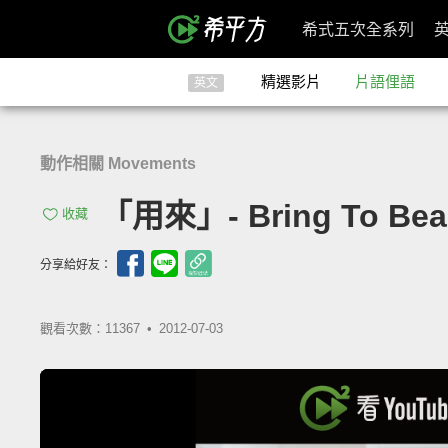
希式五次全系列
精選影片
片語俚語
英文
動作相關 Movements
「用來」- Bring To Bea
收藏
分享給好友：
觀看次數：11367 •
2012-07-03