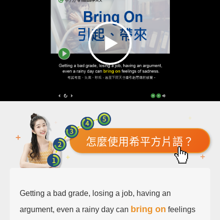
怎麼使用希平方片語？
Getting a bad grade, losing a job, having an
bring on
argument, even a rainy day can
feelings