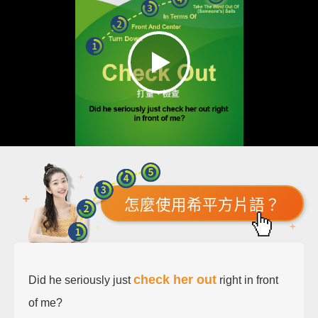
怎麼使用希平方片語？
check her out
Did he seriously just
right in front
of me?