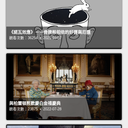
《諾瓦效應》－－骨牌般相依的好運與厄運
觀看次數：36254 • 2021-10-07
與柏靈頓熊歡慶白金禧慶典
觀看次數：23875 • 2022-07-28