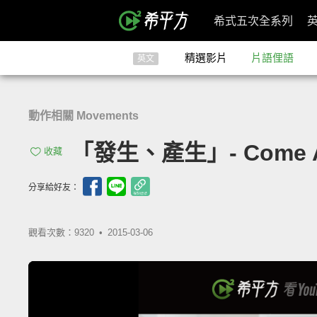
希式五次全系列
精選影片
片語俚語
英文
動作相關 Movements
「發生、產生」- Come A
收藏
分享給好友：
觀看次數：9320 •
2015-03-06