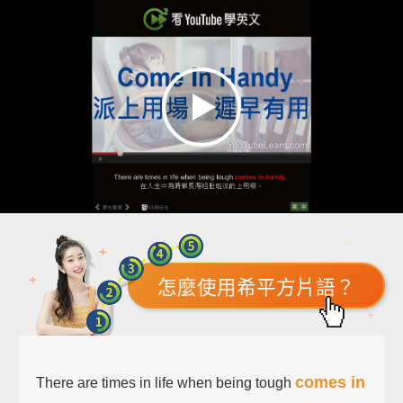
怎麼使用希平方片語？
comes in
There are times in life when being tough