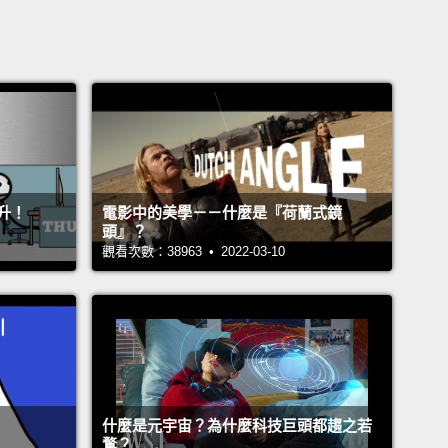
升！
電影中的美學－－什麼是『荷蘭式鏡
頭』？
觀看次數：38963 • 2022-03-10
什麼是元宇宙？為什麼科技巨頭都趨之若
鶩？