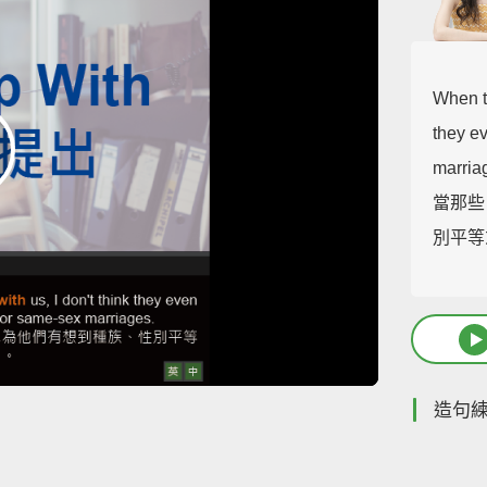
When 
they e
marria
當那些
別平等
造句