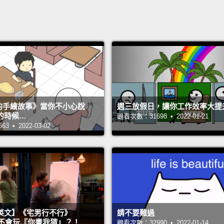
s 的手繪故事》當你不小心說
週三放假日，讓你工作效率大提
的時候…
觀看次數：31698 • 2022-01-21
 • 2022-03-02
英文】《宅男行不行》
請不要難過
n 超不會玩『你畫我猜』？！
觀看次數：32990 • 2022-01-14