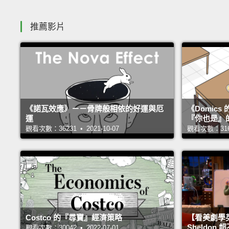
推薦影片
《諾瓦效應》－－骨牌般相依的好運與厄
《Domic
運
『你也是』
觀看次數：36231 • 2021-10-07
觀看次數：31663
Costco 的『尋寶』經濟策略
【看美劇學
Sheldo
觀看次數：30042 • 2022-07-01