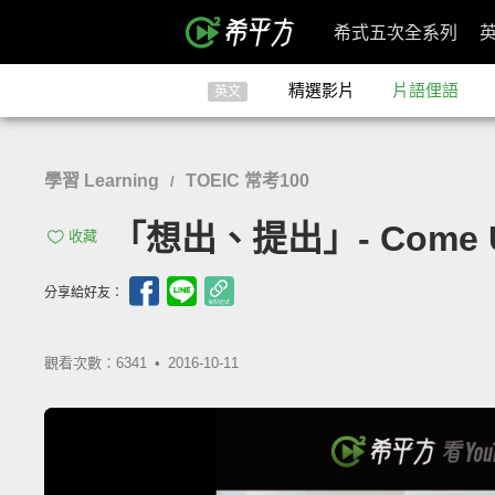
希式五次全系列
精選影片
片語俚語
英文
學習 Learning
TOEIC 常考100
/
「想出、提出」- Come U
收藏
分享給好友：
觀看次數：6341 •
2016-10-11