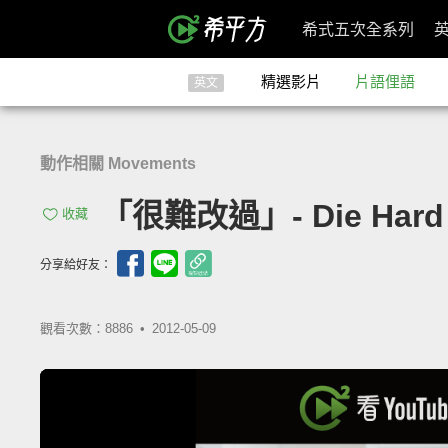
希式五次全系列
精選影片
片語俚語
英文
動作相關 Movements
「很難改過」- Die Hard
收藏
分享給好友：
觀看次數：8886 •
2012-05-09