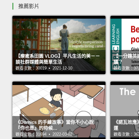
推薦影片
【療癒系田園 VLOG】平凡生活的美－－
【一分鐘英
談社群媒體與簡單生活
議？
觀看次數：30019 • 2021-12-10
觀看次數：37293
《Domics 的手繪故事》當你不小心說
《諾瓦效應
『你也是』的時候…
運
觀看次數：31694 • 2022-03-02
觀看次數：36255