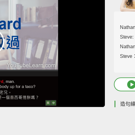
Nathan
Steve: 
Nath
Ste
造句