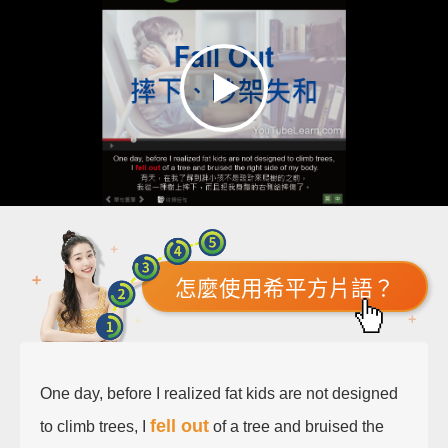
怎麼使用希平方片語？
One day, before I realized fat kids are not designed
fell out
to climb trees, I
of a tree and bruised the