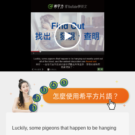
怎麼使用希平方片語？
Luckily, some pigeons that happen to be hanging