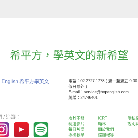
希平方
，
學英文的新希望
電話：02-2727-1778
( 週一至週五 9:00-
 English 希平方學英文
假日除外 )
E-mail：service@hopenglish.com
統編：24746401
 / 追蹤：
攻其不背
ICRT
隱私
精選影片
翰林
說明
每日片語
關於我們
專欄教學
媒體報導