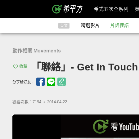
希式五次全系列
精選影片
片語俚語
英文
動作相關 Movements
「聯絡」- Get In Touch
收藏
分享給好友：
觀看次數：7194 •
2014-04-22