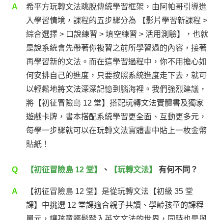
A
希平方玩轉文法跳脫傳統學習框架，由阿帕哥引導進
入學習情境，課程的五步驟分為 【影片學習新課程 >
綜合選擇 > 口說練習 > 填空練習 > 活用測驗】，也就
是說系統會先帶著你複習之前所學習過的內容，接著
再學習新的文法。而在這學習過程中，你不用擔心如
何安排自己的進度，只要按照系統進度走下去，就可
以輕鬆地將文法深深記憶到腦海裡。我們強烈建議，
將【初征冒險島 12 堂】搭配玩轉文法實體書及獨家
遊戲卡牌，書本搭配系統學習更全面、互動更多元，
每學一步驟就可以在玩轉文法實體書中貼上一枚金幣
貼紙！
Q
【初征冒險島 12 堂】
、
【玩轉文法】
有何不同？
A
【初征冒險島 12 堂】是從玩轉文法【初級 35 堂
課】中挑選 12 堂課適合親子共讀、學齡孩童的課程
單元，讓孩童輕鬆踏入英文文法的世界，同時也是與