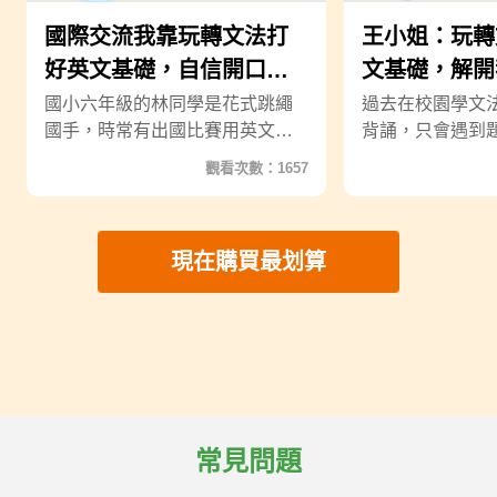
國際交流我靠玩轉文法打
王小姐：玩轉
好英文基礎，自信開口說
文基礎，解開
英文！
法的疑惑！
國小六年級的林同學是花式跳繩
過去在校園學文
國手，時常有出國比賽用英文與
背誦，只會遇到
全世界各地的國手交流，由媽媽
解，但生活上要
觀看次數：1657
介紹加入玩轉文法增加英文能
當機，因此加入
力，學習了2個月覺得進步不少，
想打好地基。學
現在的她可以用英文聊更多，也
不僅能節省交通
現在購買最划算
對自己更有自信！
也非常有趣紮實
懂的時態、發音
期待能介紹這套
子！
常見問題