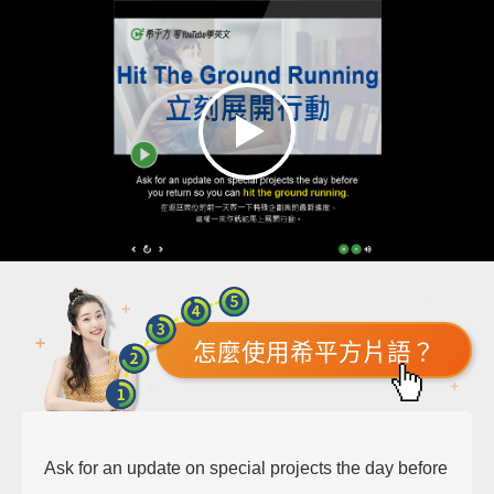
怎麼使用希平方片語？
Ask for an update on special projects the day before