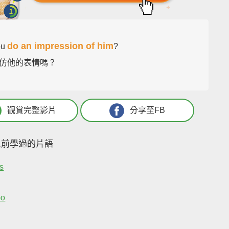
do an impression of him
ou
?
仿他的表情嗎？
觀賞完整影片
分享至FB
之前學過的片語
s
Go