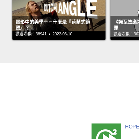
電影中的美學－－什麼是『荷蘭式鏡
《諾瓦效應
頭』？
運
觀看次數：38941 • 2022-03-10
觀看次數：36221
HOPE