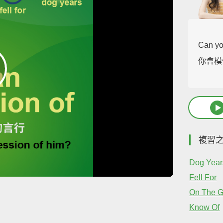
Can y
你會模
複習
Dog Year
Fell For
On The 
Know Of