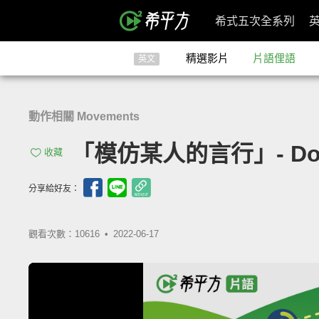
希式五次全系列
精選影片
片語俚語
英文
動作相關 Movements
「模仿某人的言行」- Do An
收藏
分享給好友：
觀看次數：10616 •
2022-06-17