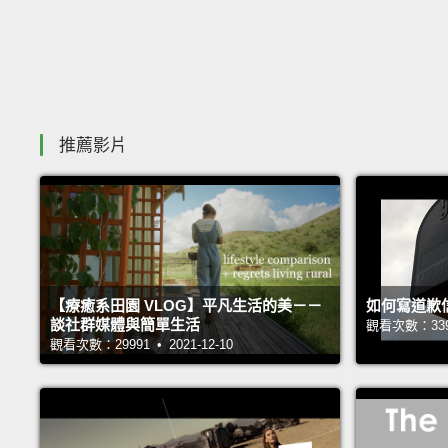
推薦影片
【療癒系田園 VLOG】平凡生活的美－－
如何寫道歉
談社群媒體與簡單生活
觀看次數：33929
觀看次數：29991 • 2021-12-10