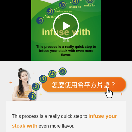
怎麼使用希平方片語？
infuse your
This process is a really quick step to
steak with
even more flavor.