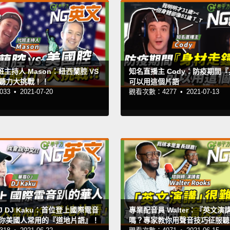
班主持人 Mason：紐西蘭腔 VS
知名直播主 Cody：防疫期間
聽力大挑戰！！
可以用這個片語
33 •
2021-07-20
觀看次數：4277 •
2021-07-13
J DJ Kaku：首位登上國際電音
專業配音員 Walter：『英文演
你美國人常用的『道地片語』！
嗎？專家教你用聲音技巧征服聽