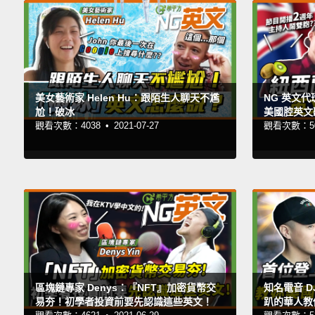
美女藝術家 Helen Hu：跟陌生人聊天不尷
NG 英文代
尬！破冰
美國腔英文
觀看次數：4038 •
2021-07-27
觀看次數：50
區塊鏈專家 Denys：『NFT』加密貨幣交
知名電音 D
易夯！初學者投資前要先認識這些英文！
趴的華人教