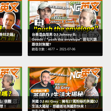
『身材走鐘』
台美混血型男 DJ Johnny B.
Goode："push the envelope" 這句片語
跟信封無關?
觀看次數：4677 •
2021-07-06
講』很難
英國 DJ Ali Grey：擁有27萬粉絲的英國DJ
眾！
生活大揭秘，想聽道地英國腔快來！