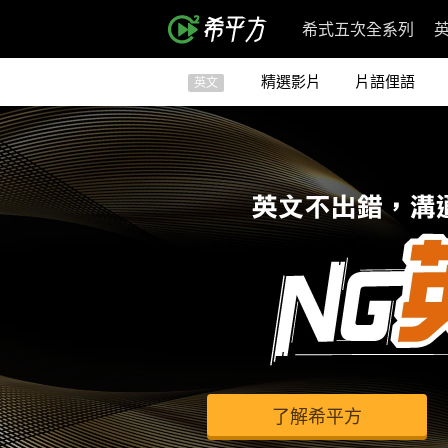
希式五次全系列
精選影片
片語俚語
英文
了解希平方