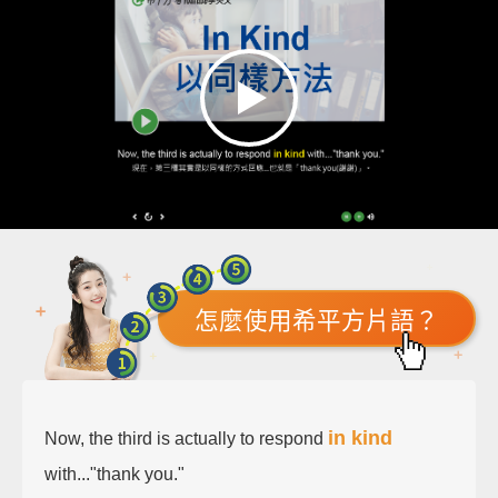
怎麼使用希平方片語？
in kind
Now, the third is actually to respond
with..."thank you."