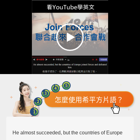
怎麼使用希平方片語？
He almost succeeded, but the countries of Europe