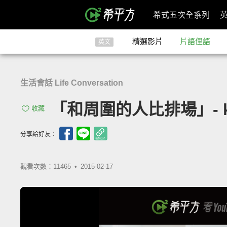
希式五次全系列
精選影片
片語俚語
英文
生活會話 Life Conversation
「和周圍的人比排場」- keep
收藏
分享給好友：
觀看次數：11465 •
2015-02-17