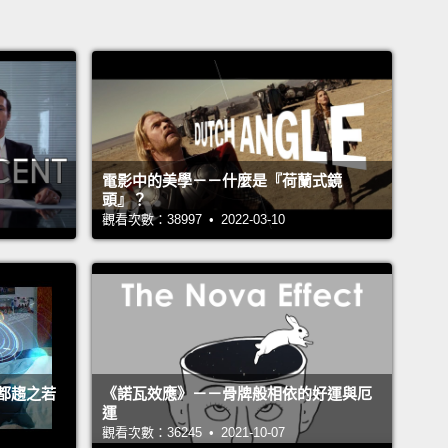
電影中的美學－－什麼是『荷蘭式鏡
頭』？
觀看次數：38997 • 2022-03-10
都趨之若
《諾瓦效應》－－骨牌般相依的好運與厄
運
觀看次數：36245 • 2021-10-07