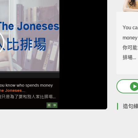
You ca
money 
你可能
排場...
造句