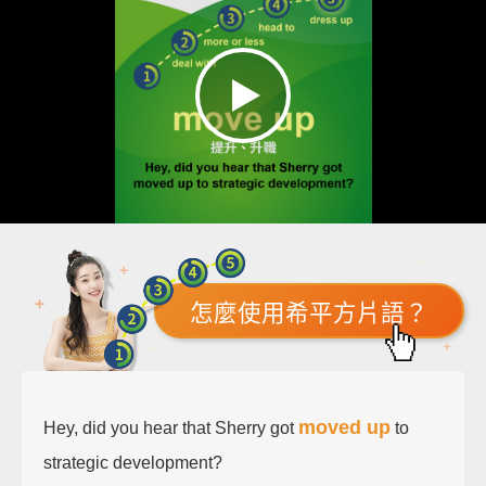
怎麼使用希平方片語？
moved up
Hey, did you hear that Sherry got
to
strategic development?