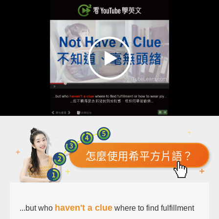
怎麼使用希平方片語？
haven't a clue
...but who
where to find fulfillment