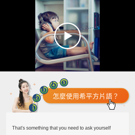
怎麼使用希平方片語？
That's something that you need to ask yourself