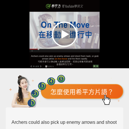
怎麼使用希平方片語？
Archers could also pick up enemy arrows and shoot