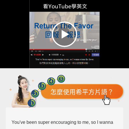
怎麼使用希平方片語？
You've been super encouraging to me, so I wanna