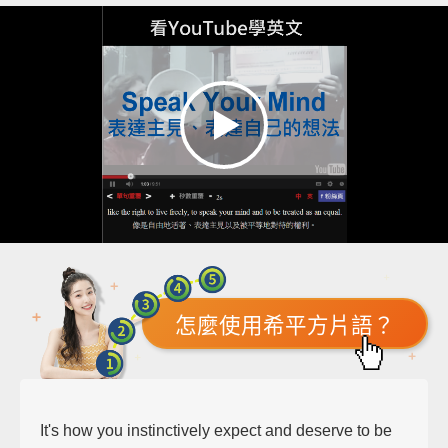
怎麼使用希平方片語？
It's how you instinctively expect and deserve to be