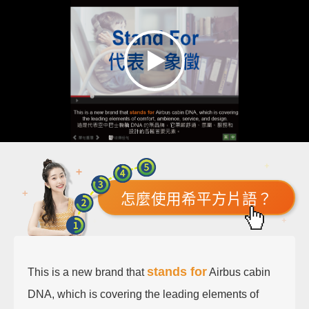
怎麼使用希平方片語？
stands for
This is a new brand that
Airbus cabin
DNA, which is covering the leading elements of