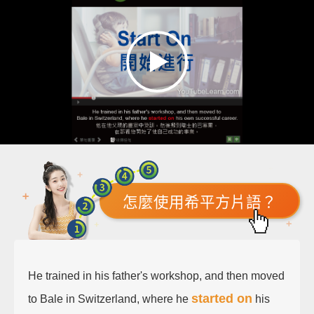
怎麼使用希平方片語？
He trained in his father's workshop, and then moved
started on
to Bale in Switzerland, where he
his