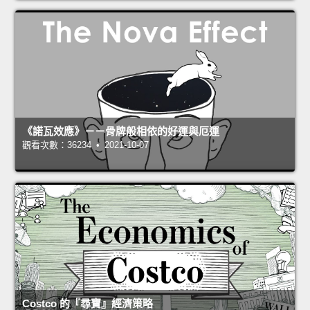
《諾瓦效應》－－骨牌般相依的好運與厄運
觀看次數：36234 • 2021-10-07
Costco 的『尋寶』經濟策略