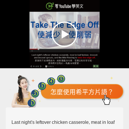
怎麼使用希平方片語？
Last night's leftover chicken casserole, meat in loaf