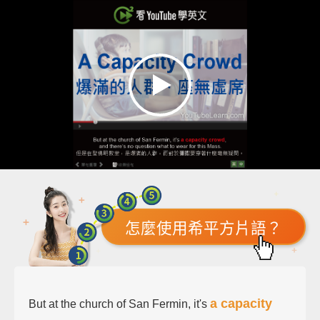
怎麼使用希平方片語？
a capacity
But at the church of San Fermin, it's