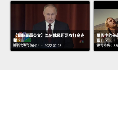
【看時事學英文】為何俄羅斯要攻打烏克
電影中的美
蘭？
頭』？
觀看次數：36414 • 2022-02-25
觀看次數：38946