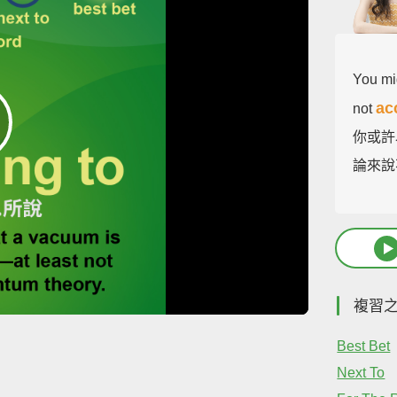
You mig
ac
not
你或許
論來說
複習
Best Bet
Next To