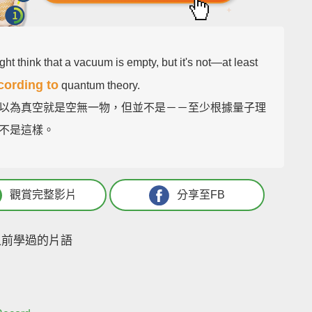
ht think that a vacuum is empty, but it's not—at least
cording to
quantum theory.
以為真空就是空無一物，但並不是－－至少根據量子理
不是這樣。
觀賞完整影片
分享至FB
之前學過的片語