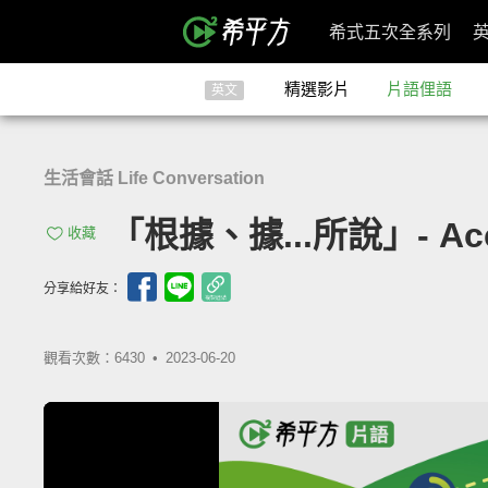
希式五次全系列
精選影片
片語俚語
英文
生活會話 Life Conversation
「根據、據...所說」- Acco
收藏
分享給好友：
觀看次數：6430 •
2023-06-20