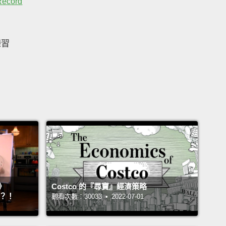
Record
練習
》
Costco 的『尋寶』經濟策略
』？！
觀看次數：30033 • 2022-07-01